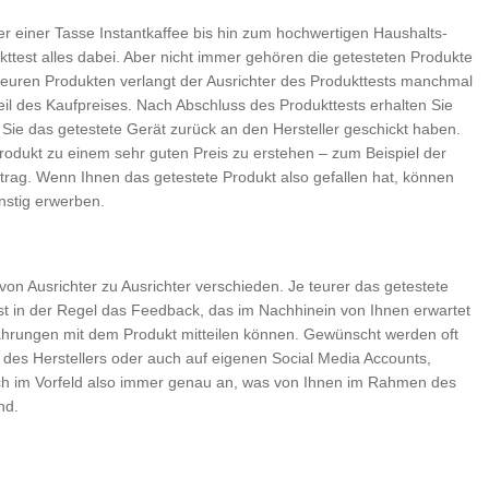
 einer Tasse Instantkaffee bis hin zum hochwertigen Haushalts-
kttest alles dabei. Aber nicht immer gehören die getesteten Produkte
teuren Produkten verlangt der Ausrichter des Produkttests manchmal
teil des Kaufpreises. Nach Abschluss des Produkttests erhalten Sie
d Sie das getestete Gerät zurück an den Hersteller geschickt haben.
Produkt zu einem sehr guten Preis zu erstehen – zum Beispiel der
trag. Wenn Ihnen das getestete Produkt also gefallen hat, können
nstig erwerben.
von Ausrichter zu Ausrichter verschieden. Je teurer das getestete
ist in der Regel das Feedback, das im Nachhinein von Ihnen erwartet
rfahrungen mit dem Produkt mitteilen können. Gewünscht werden oft
 des Herstellers oder auch auf eigenen Social Media Accounts,
ich im Vorfeld also immer genau an, was von Ihnen im Rahmen des
nd.