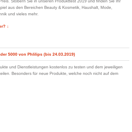
Preis. Stöbern Sie in unseren Produkttest 2019 und finden Sie Ihr
spiel aus den Bereichen Beauty & Kosmetik, Haushalt, Mode,
nik und vieles mehr.
er? ↓
der 5000 von Phlilips (bis 24.03.2019)
ukte und Dienstleistungen kostenlos zu testen und dem jeweiligen
eilen. Besonders für neue Produkte, welche noch nicht auf dem