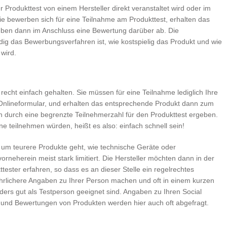
r Produkttest von einem Hersteller direkt veranstaltet wird oder im
ie bewerben sich für eine Teilnahme am Produkttest, erhalten das
eben dann im Anschluss eine Bewertung darüber ab. Die
dig das Bewerbungsverfahren ist, wie kostspielig das Produkt und wie
wird.
recht einfach gehalten. Sie müssen für eine Teilnahme lediglich Ihre
 Onlineformular, und erhalten das entsprechende Produkt dann zum
h durch eine begrenzte Teilnehmerzahl für den Produkttest ergeben.
 teilnehmen würden, heißt es also: einfach schnell sein!
 um teurere Produkte geht, wie technische Geräte oder
rneherein meist stark limitiert. Die Hersteller möchten dann in der
ester erfahren, so dass es an dieser Stelle ein regelrechtes
rlichere Angaben zu Ihrer Person machen und oft in einem kurzen
rs gut als Testperson geeignet sind. Angaben zu Ihren Social
en und Bewertungen von Produkten werden hier auch oft abgefragt.