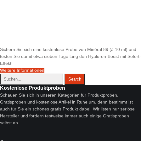
Sichern Sie sich eine kostenlose Probe von Minéral 89 (à 10 ml) und
testen Sie damit etwa sieben Tage lang den Hyaluron-Boost mit Sofort-
Effekt!
Weitere Informationen
Kostenlose Produktproben
Schauen Sie sich in unseren Kategorien für Produktproben,
Gratisproben und kostenlose Artikel in Ruhe um, denn bestimmt ist
auch für Sie ein schönes gratis Produkt dabei. Wir listen nur seriöse
Hersteller und fordern testweise immer auch einige Gratisproben
selbst an.